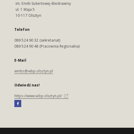
im. Emilii Sukertowej-Biedrawiny
ul. 1 Maja 5
10-117 Olsztyn
Telefon
089 524 90 32 (sekretariat)
089 524 90 48 (Pracownia Regionalna)
E-Mail
wmbc@wbp.olsztyn.pl
Odwiedź nas!
https://www.wbp.olsztyn.pl/