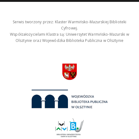
Serwis tworzony przez: Klaster Warmińsko-Mazurskiej Biblioteki
Cyfrowej.
Współzałożycielami Klastra są: Uniwersytet Warmińsko-Mazurski w
Olsztynie oraz Wojewódzka Biblioteka Publiczna w Olsztynie