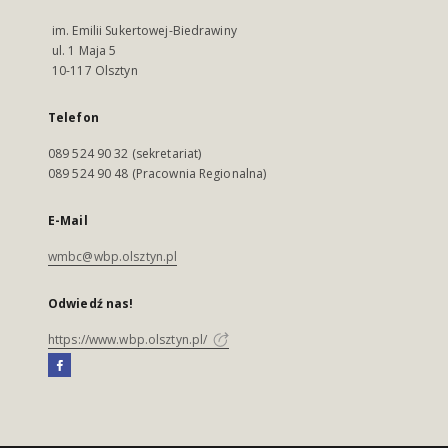
im. Emilii Sukertowej-Biedrawiny
ul. 1 Maja 5
10-117 Olsztyn
Telefon
089 524 90 32 (sekretariat)
089 524 90 48 (Pracownia Regionalna)
E-Mail
wmbc@wbp.olsztyn.pl
Odwiedź nas!
https://www.wbp.olsztyn.pl/