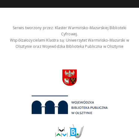
Serwis tworzony przez: Klaster Warmińsko-Mazurskiej Biblioteki
Cyfrowej.
Współzałożycielami Klastra są: Uniwersytet Warmińsko-Mazurski w
Olsztynie oraz Wojewódzka Biblioteka Publiczna w Olsztynie