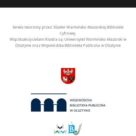
Serwis tworzony przez: Klaster Warmińsko-Mazurskiej Biblioteki
Cyfrowej.
Współzałożycielami Klastra są: Uniwersytet Warmińsko-Mazurski w
Olsztynie oraz Wojewódzka Biblioteka Publiczna w Olsztynie