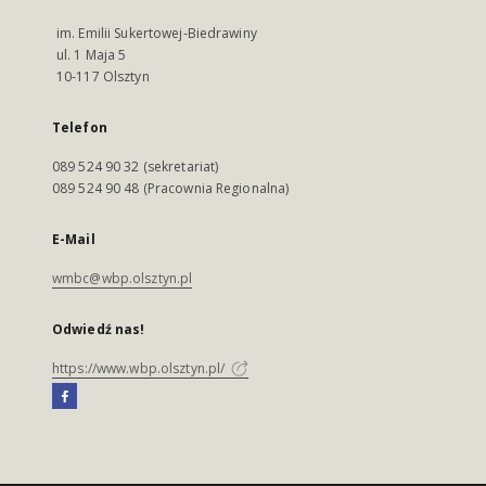
im. Emilii Sukertowej-Biedrawiny
ul. 1 Maja 5
10-117 Olsztyn
Telefon
089 524 90 32 (sekretariat)
089 524 90 48 (Pracownia Regionalna)
E-Mail
wmbc@wbp.olsztyn.pl
Odwiedź nas!
https://www.wbp.olsztyn.pl/