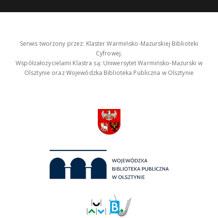
Serwis tworzony przez: Klaster Warmińsko-Mazurskiej Biblioteki
Cyfrowej.
Współzałożycielami Klastra są: Uniwersytet Warmińsko-Mazurski w
Olsztynie oraz Wojewódzka Biblioteka Publiczna w Olsztynie