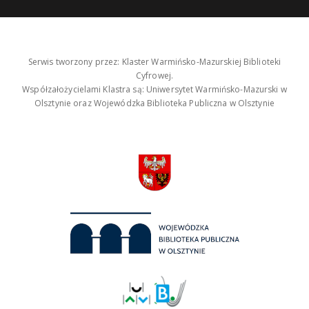
Serwis tworzony przez: Klaster Warmińsko-Mazurskiej Biblioteki
Cyfrowej.
Współzałożycielami Klastra są: Uniwersytet Warmińsko-Mazurski w
Olsztynie oraz Wojewódzka Biblioteka Publiczna w Olsztynie