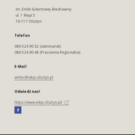
im. Emilii Sukertowej-Biedrawiny
ul. 1 Maja 5
10-117 Olsztyn
Telefon
089 524 90 32 (sekretariat)
089 524 90 48 (Pracownia Regionalna)
E-Mail
wmbc@wbp.olsztyn.pl
Odwiedź nas!
https://www.wbp.olsztyn.pl/