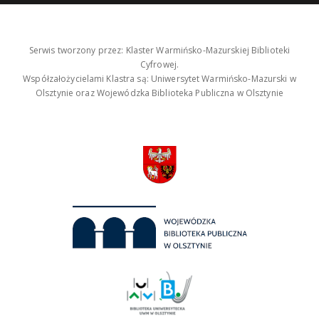
Serwis tworzony przez: Klaster Warmińsko-Mazurskiej Biblioteki
Cyfrowej.
Współzałożycielami Klastra są: Uniwersytet Warmińsko-Mazurski w
Olsztynie oraz Wojewódzka Biblioteka Publiczna w Olsztynie