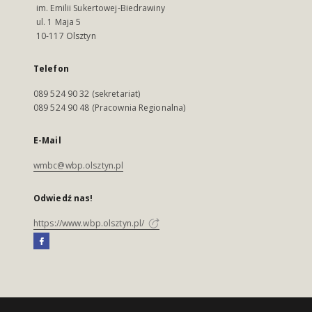
im. Emilii Sukertowej-Biedrawiny
ul. 1 Maja 5
10-117 Olsztyn
Telefon
089 524 90 32 (sekretariat)
089 524 90 48 (Pracownia Regionalna)
E-Mail
wmbc@wbp.olsztyn.pl
Odwiedź nas!
https://www.wbp.olsztyn.pl/