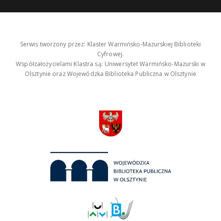
Serwis tworzony przez: Klaster Warmińsko-Mazurskiej Biblioteki
Cyfrowej.
Współzałożycielami Klastra są: Uniwersytet Warmińsko-Mazurski w
Olsztynie oraz Wojewódzka Biblioteka Publiczna w Olsztynie