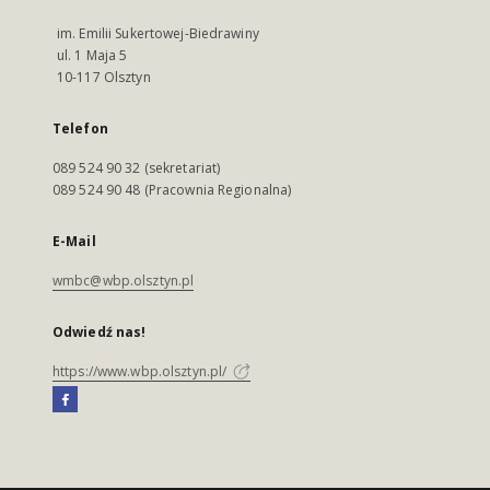
im. Emilii Sukertowej-Biedrawiny
ul. 1 Maja 5
10-117 Olsztyn
Telefon
089 524 90 32 (sekretariat)
089 524 90 48 (Pracownia Regionalna)
E-Mail
wmbc@wbp.olsztyn.pl
Odwiedź nas!
https://www.wbp.olsztyn.pl/