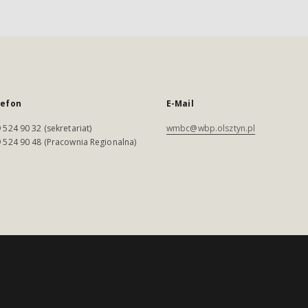
lefon
E-Mail
 524 90 32 (sekretariat)
wmbc@wbp.olsztyn.pl
 524 90 48 (Pracownia Regionalna)