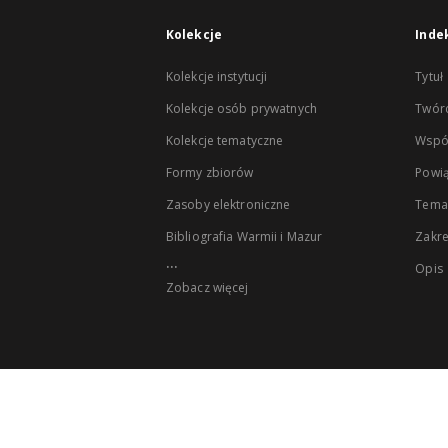
Kolekcje
Inde
Kolekcje instytucji
Tytuł
Kolekcje osób prywatnych
Twór
Kolekcje tematyczne
Wspó
Formy zbiorów
Powią
Zasoby elektroniczne
Tema
Bibliografia Warmii i Mazur
Zakr
...
Opis
Zobacz więcej