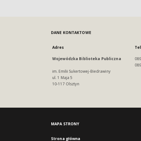
DANE KONTAKTOWE
Adres
Te
Wojewódzka Biblioteka Publiczna
089
089
im. Emilii Sukertowej-Biedrawiny
ul. 1 Maja 5
10-117 Olsztyn
MAPA STRONY
Strona główna