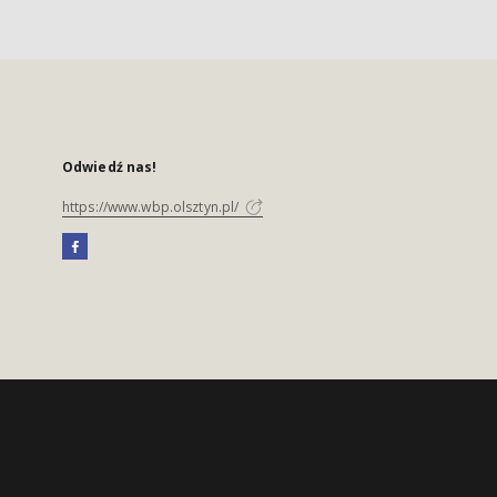
Odwiedź nas!
https://www.wbp.olsztyn.pl/