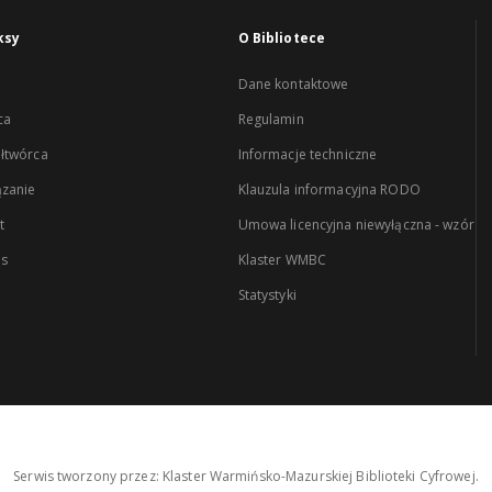
ksy
O Bibliotece
Dane kontaktowe
ca
Regulamin
łtwórca
Informacje techniczne
zanie
Klauzula informacyjna RODO
t
Umowa licencyjna niewyłączna - wzór
es
Klaster WMBC
Statystyki
Serwis tworzony przez: Klaster Warmińsko-Mazurskiej Biblioteki Cyfrowej.