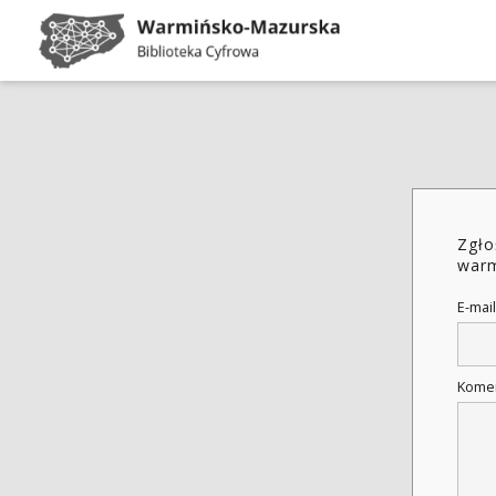
Zgło
warm
E-mail
Kome