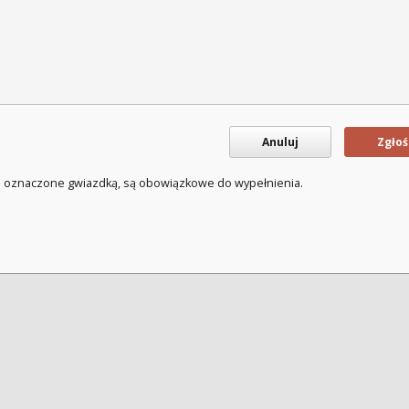
Anuluj
Zgłoś
a oznaczone gwiazdką, są obowiązkowe do wypełnienia.