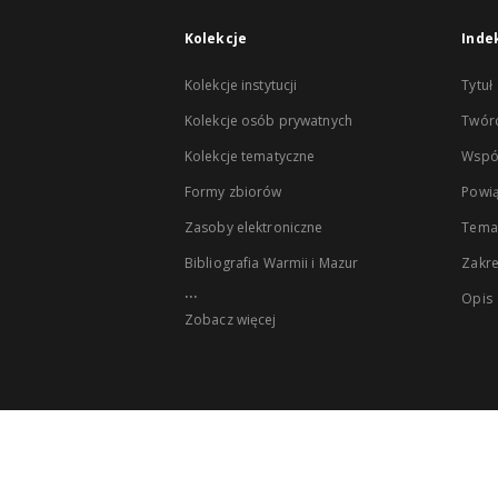
Kolekcje
Inde
Kolekcje instytucji
Tytuł
Kolekcje osób prywatnych
Twór
Kolekcje tematyczne
Wspó
Formy zbiorów
Powią
Zasoby elektroniczne
Tema
Bibliografia Warmii i Mazur
Zakr
...
Opis
Zobacz więcej