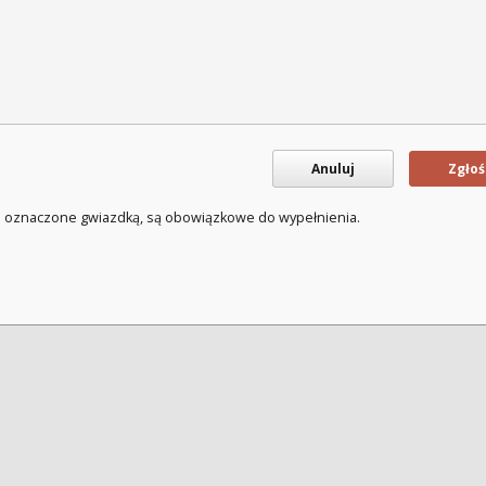
Anuluj
Zgłoś
a oznaczone gwiazdką, są obowiązkowe do wypełnienia.