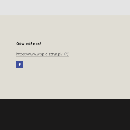
Odwiedź nas!
https://www.wbp.olsztyn.pl/