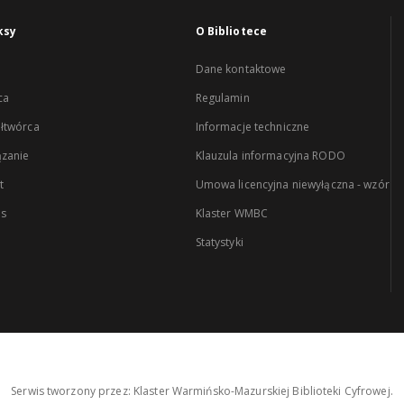
ksy
O Bibliotece
Dane kontaktowe
ca
Regulamin
łtwórca
Informacje techniczne
zanie
Klauzula informacyjna RODO
t
Umowa licencyjna niewyłączna - wzór
es
Klaster WMBC
Statystyki
Serwis tworzony przez: Klaster Warmińsko-Mazurskiej Biblioteki Cyfrowej.