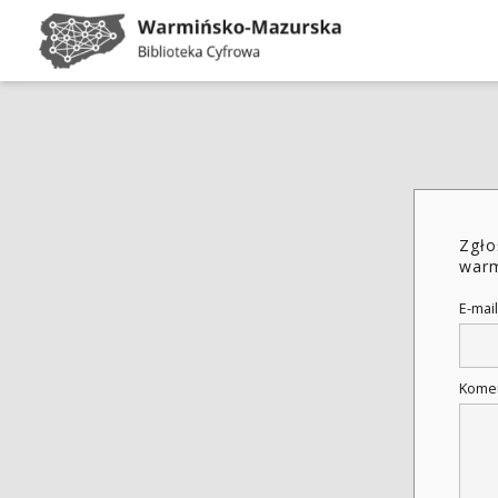
Zgło
warm
E-mail
Kome