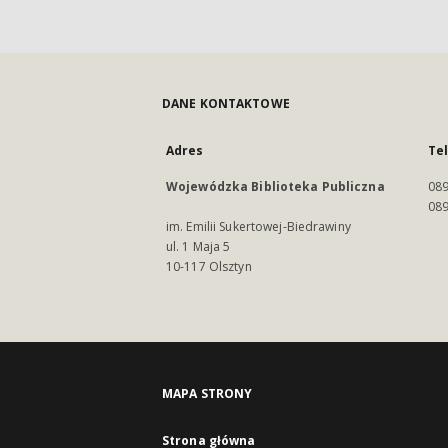
DANE KONTAKTOWE
Adres
Te
Wojewódzka Biblioteka Publiczna
089
089
im. Emilii Sukertowej-Biedrawiny
ul. 1 Maja 5
10-117 Olsztyn
MAPA STRONY
Strona główna