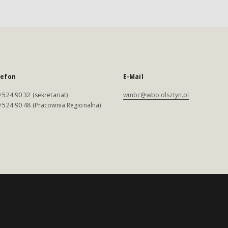
lefon
E-Mail
 524 90 32 (sekretariat)
wmbc@wbp.olsztyn.pl
 524 90 48 (Pracownia Regionalna)