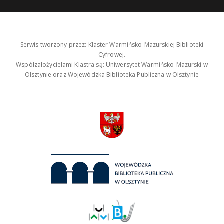
Serwis tworzony przez: Klaster Warmińsko-Mazurskiej Biblioteki
Cyfrowej.
Współzałożycielami Klastra są: Uniwersytet Warmińsko-Mazurski w
Olsztynie oraz Wojewódzka Biblioteka Publiczna w Olsztynie