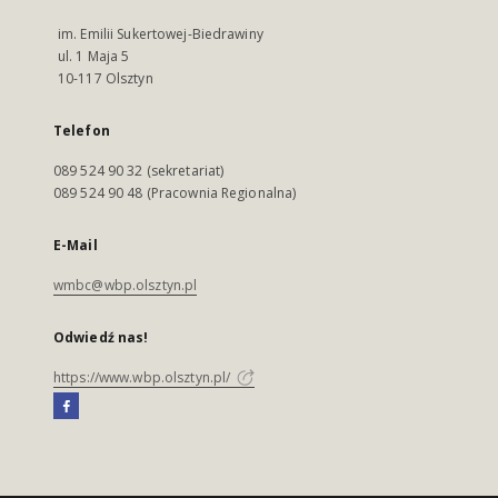
im. Emilii Sukertowej-Biedrawiny
ul. 1 Maja 5
10-117 Olsztyn
Telefon
089 524 90 32 (sekretariat)
089 524 90 48 (Pracownia Regionalna)
E-Mail
wmbc@wbp.olsztyn.pl
Odwiedź nas!
https://www.wbp.olsztyn.pl/