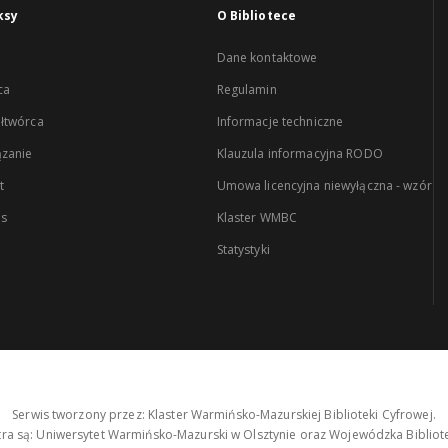
ksy
O Bibliotece
Dane kontaktowe
ca
Regulamin
łtwórca
Informacje techniczne
zanie
Klauzula informacyjna RODO
t
Umowa licencyjna niewyłączna - wzór
es
Klaster WMBC
Statystyki
Serwis tworzony przez: Klaster Warmińsko-Mazurskiej Biblioteki Cyfrowej.
tra są: Uniwersytet Warmińsko-Mazurski w Olsztynie oraz Wojewódzka Bibliote