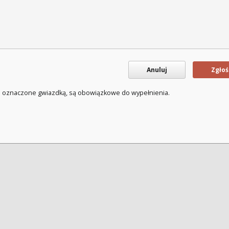
Anuluj
Zgłoś
a oznaczone gwiazdką, są obowiązkowe do wypełnienia.