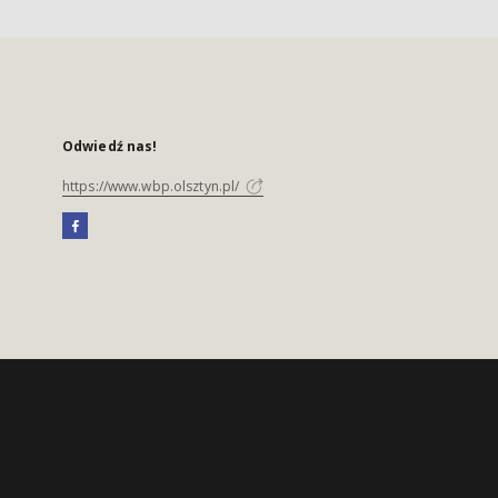
Odwiedź nas!
https://www.wbp.olsztyn.pl/