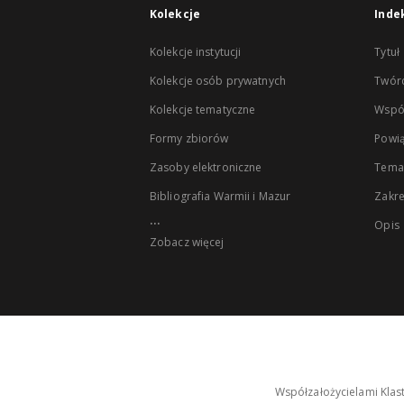
Kolekcje
Inde
Kolekcje instytucji
Tytuł
Kolekcje osób prywatnych
Twór
Kolekcje tematyczne
Wspó
Formy zbiorów
Powią
Zasoby elektroniczne
Tema
Bibliografia Warmii i Mazur
Zakr
...
Opis
Zobacz więcej
Współzałożycielami Klas