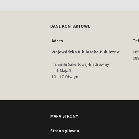
DANE KONTAKTOWE
Adres
Te
Wojewódzka Biblioteka Publiczna
089
089
im. Emilii Sukertowej-Biedrawiny
ul. 1 Maja 5
10-117 Olsztyn
MAPA STRONY
Strona główna