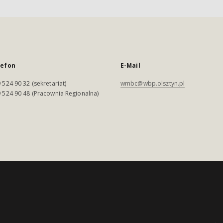
lefon
E-Mail
 524 90 32 (sekretariat)
wmbc@wbp.olsztyn.pl
 524 90 48 (Pracownia Regionalna)