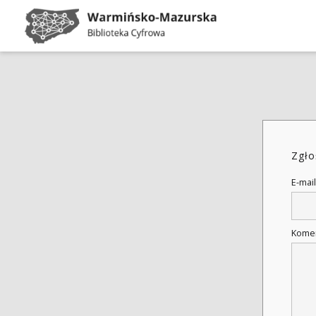
Zgło
E-mail
Kome