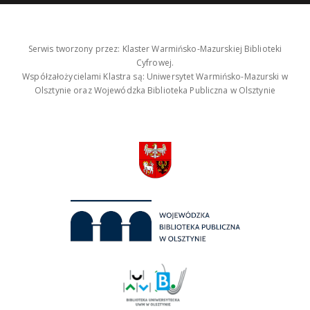
Serwis tworzony przez: Klaster Warmińsko-Mazurskiej Biblioteki
Cyfrowej.
Współzałożycielami Klastra są: Uniwersytet Warmińsko-Mazurski w
Olsztynie oraz Wojewódzka Biblioteka Publiczna w Olsztynie