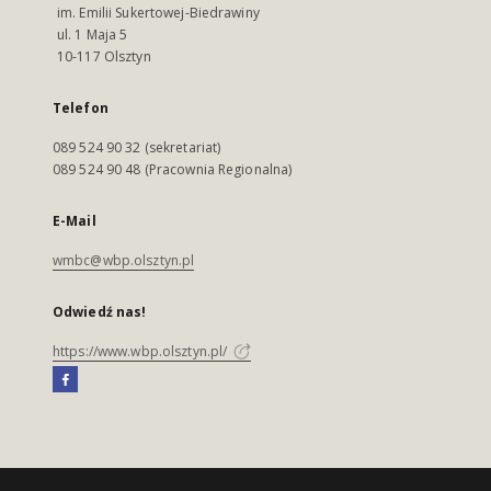
im. Emilii Sukertowej-Biedrawiny
ul. 1 Maja 5
10-117 Olsztyn
Telefon
089 524 90 32 (sekretariat)
089 524 90 48 (Pracownia Regionalna)
E-Mail
wmbc@wbp.olsztyn.pl
Odwiedź nas!
https://www.wbp.olsztyn.pl/