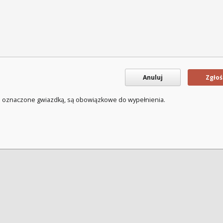
Anuluj
Zgłoś
a oznaczone gwiazdką, są obowiązkowe do wypełnienia.