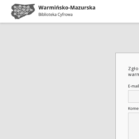
Zgło
warm
E-mail
Kome