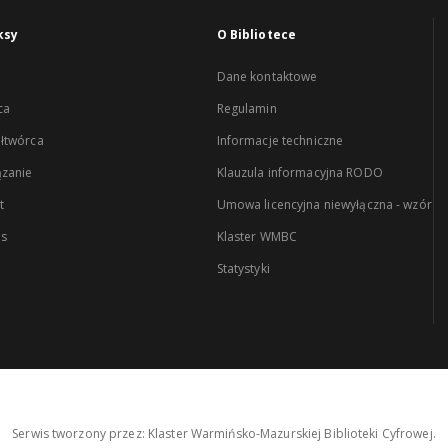
ksy
O Bibliotece
Dane kontaktowe
ca
Regulamin
łtwórca
Informacje techniczne
zanie
Klauzula informacyjna RODO
t
Umowa licencyjna niewyłączna - wzór
es
Klaster WMBC
Statystyki
Serwis tworzony przez: Klaster Warmińsko-Mazurskiej Biblioteki Cyfrowej.