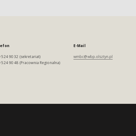
lefon
E-Mail
 524 90 32 (sekretariat)
wmbc@wbp.olsztyn.pl
 524 90 48 (Pracownia Regionalna)