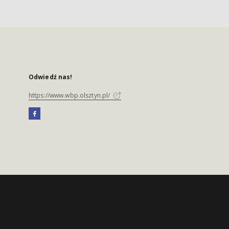
Odwiedź nas!
https://www.wbp.olsztyn.pl/