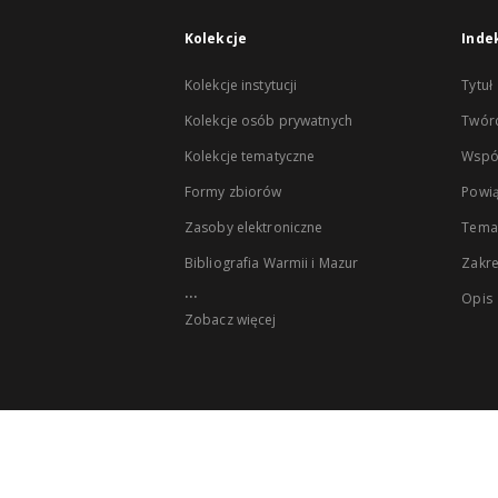
Kolekcje
Inde
Kolekcje instytucji
Tytuł
Kolekcje osób prywatnych
Twór
Kolekcje tematyczne
Wspó
Formy zbiorów
Powią
Zasoby elektroniczne
Tema
Bibliografia Warmii i Mazur
Zakr
...
Opis
Zobacz więcej