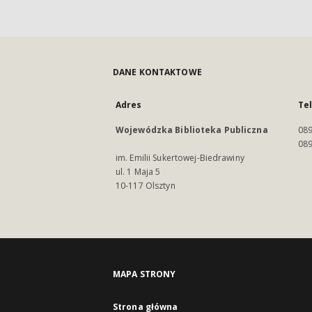
DANE KONTAKTOWE
Adres
Te
Wojewódzka Biblioteka Publiczna
089
089
im. Emilii Sukertowej-Biedrawiny
ul. 1 Maja 5
10-117 Olsztyn
MAPA STRONY
Strona główna