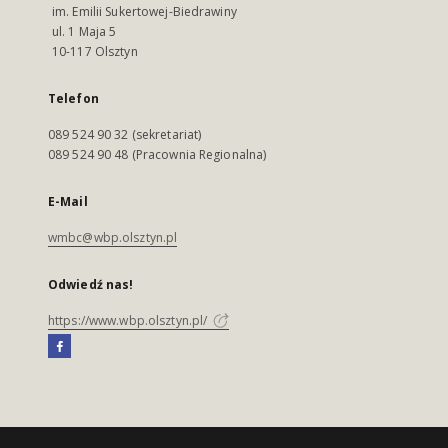
im. Emilii Sukertowej-Biedrawiny
ul. 1 Maja 5
10-117 Olsztyn
Telefon
089 524 90 32 (sekretariat)
089 524 90 48 (Pracownia Regionalna)
E-Mail
wmbc@wbp.olsztyn.pl
Odwiedź nas!
https://www.wbp.olsztyn.pl/