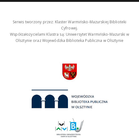
Serwis tworzony przez: Klaster Warmińsko-Mazurskiej Biblioteki
Cyfrowej.
Współzałożycielami Klastra są: Uniwersytet Warmińsko-Mazurski w
Olsztynie oraz Wojewódzka Biblioteka Publiczna w Olsztynie