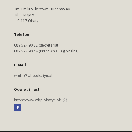
im. Emilii Sukertowej-Biedrawiny
ul. 1 Maja 5
10-117 Olsztyn
Telefon
089 524 90 32 (sekretariat)
089 524 90 48 (Pracownia Regionalna)
E-Mail
wmbc@wbp.olsztyn.pl
Odwiedź nas!
https://www.wbp.olsztyn.pl/