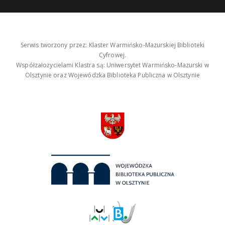
Serwis tworzony przez: Klaster Warmińsko-Mazurskiej Biblioteki
Cyfrowej.
Współzałożycielami Klastra są: Uniwersytet Warmińsko-Mazurski w
Olsztynie oraz Wojewódzka Biblioteka Publiczna w Olsztynie