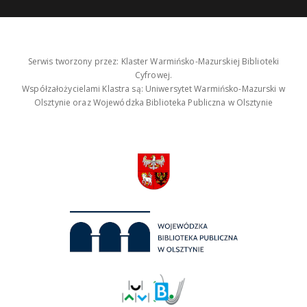
Serwis tworzony przez: Klaster Warmińsko-Mazurskiej Biblioteki
Cyfrowej.
Współzałożycielami Klastra są: Uniwersytet Warmińsko-Mazurski w
Olsztynie oraz Wojewódzka Biblioteka Publiczna w Olsztynie