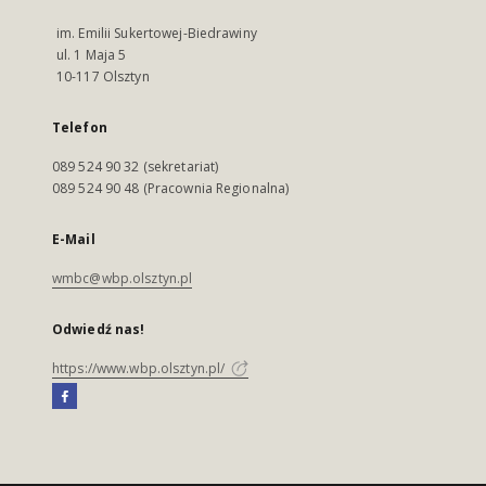
im. Emilii Sukertowej-Biedrawiny
ul. 1 Maja 5
10-117 Olsztyn
Telefon
089 524 90 32 (sekretariat)
089 524 90 48 (Pracownia Regionalna)
E-Mail
wmbc@wbp.olsztyn.pl
Odwiedź nas!
https://www.wbp.olsztyn.pl/