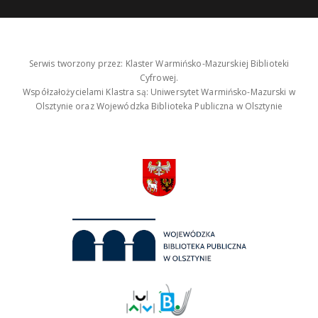
Serwis tworzony przez: Klaster Warmińsko-Mazurskiej Biblioteki
Cyfrowej.
Współzałożycielami Klastra są: Uniwersytet Warmińsko-Mazurski w
Olsztynie oraz Wojewódzka Biblioteka Publiczna w Olsztynie