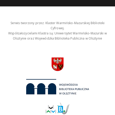
Serwis tworzony przez: Klaster Warmińsko-Mazurskiej Biblioteki
Cyfrowej.
Współzałożycielami Klastra są: Uniwersytet Warmińsko-Mazurski w
Olsztynie oraz Wojewódzka Biblioteka Publiczna w Olsztynie