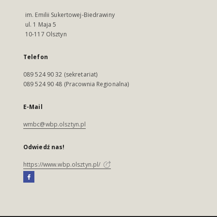
im. Emilii Sukertowej-Biedrawiny
ul. 1 Maja 5
10-117 Olsztyn
Telefon
089 524 90 32 (sekretariat)
089 524 90 48 (Pracownia Regionalna)
E-Mail
wmbc@wbp.olsztyn.pl
Odwiedź nas!
https://www.wbp.olsztyn.pl/