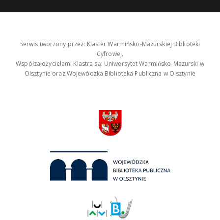
Serwis tworzony przez: Klaster Warmińsko-Mazurskiej Biblioteki
Cyfrowej.
Współzałożycielami Klastra są: Uniwersytet Warmińsko-Mazurski w
Olsztynie oraz Wojewódzka Biblioteka Publiczna w Olsztynie