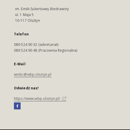
im. Emilii Sukertowej-Biedrawiny
ul. 1 Maja 5
10-117 Olsztyn
Telefon
089 524 90 32 (sekretariat)
089 524 90 48 (Pracownia Regionalna)
E-Mail
wmbc@wbp.olsztyn.pl
Odwiedź nas!
https://www.wbp.olsztyn.pl/