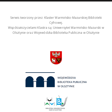
Serwis tworzony przez: Klaster Warmińsko-Mazurskiej Biblioteki
Cyfrowej.
Współzałożycielami Klastra są: Uniwersytet Warmińsko-Mazurski w
Olsztynie oraz Wojewódzka Biblioteka Publiczna w Olsztynie