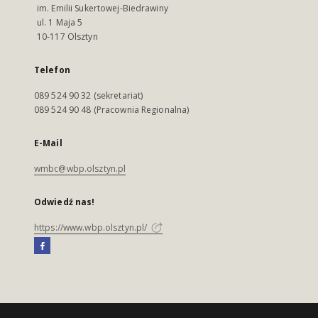
im. Emilii Sukertowej-Biedrawiny
ul. 1 Maja 5
10-117 Olsztyn
Telefon
089 524 90 32 (sekretariat)
089 524 90 48 (Pracownia Regionalna)
E-Mail
wmbc@wbp.olsztyn.pl
Odwiedź nas!
https://www.wbp.olsztyn.pl/