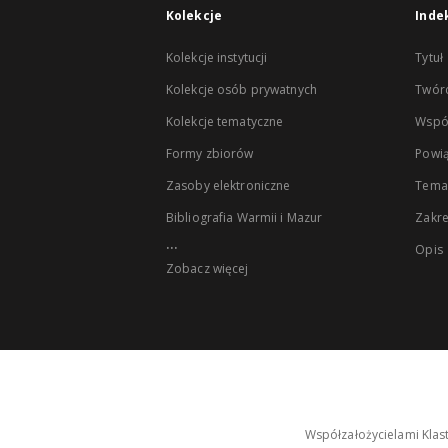
Kolekcje
Inde
Kolekcje instytucji
Tytuł
Kolekcje osób prywatnych
Twór
Kolekcje tematyczne
Wspó
Formy zbiorów
Powią
Zasoby elektroniczne
Tema
Bibliografia Warmii i Mazur
Zakr
...
Opis
Zobacz więcej
Współzałożycielami Klas