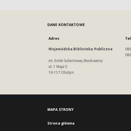
DANE KONTAKTOWE
Adres
Te
Wojewódzka Biblioteka Publiczna
089
089
im. Emilii Sukertowej-Biedrawiny
ul. 1 Maja 5
10-117 Olsztyn
MAPA STRONY
Strona główna