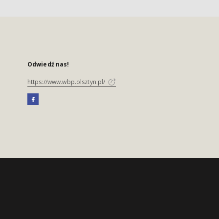
Odwiedź nas!
https://www.wbp.olsztyn.pl/