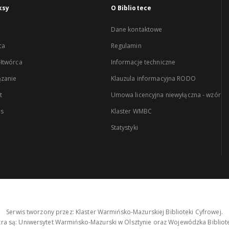
ksy
O Bibliotece
Dane kontaktowe
ca
Regulamin
łtwórca
Informacje techniczne
zanie
Klauzula informacyjna RODO
t
Umowa licencyjna niewyłączna - wzór
es
Klaster WMBC
Statystyki
Serwis tworzony przez: Klaster Warmińsko-Mazurskiej Biblioteki Cyfrowej.
tra są: Uniwersytet Warmińsko-Mazurski w Olsztynie oraz Wojewódzka Bibliote