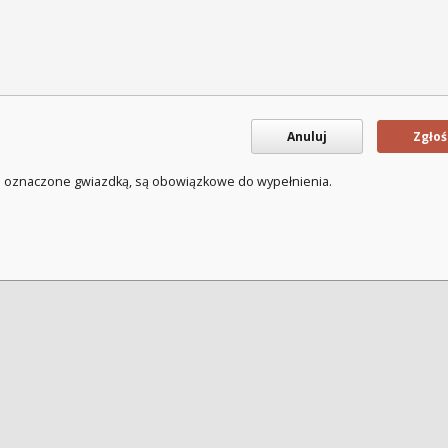
Anuluj
Zgłoś
a oznaczone gwiazdką, są obowiązkowe do wypełnienia.