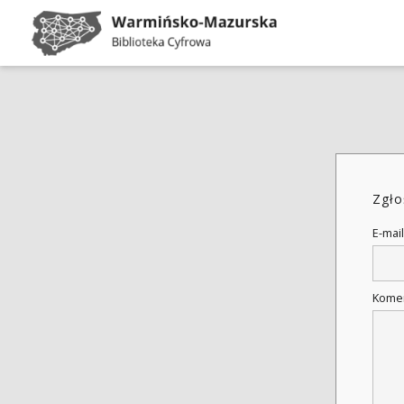
Zgło
E-mail
Kome