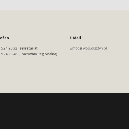
lefon
E-Mail
 524 90 32 (sekretariat)
wmbc@wbp.olsztyn.pl
 524 90 48 (Pracownia Regionalna)