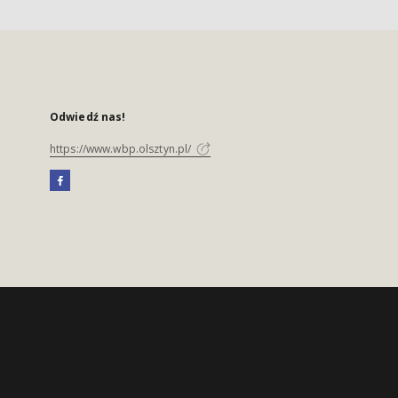
Odwiedź nas!
https://www.wbp.olsztyn.pl/