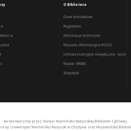
ksy
O Bibliotece
Dane kontaktowe
ca
Regulamin
łtwórca
Informacje techniczne
zanie
Klauzula informacyjna RODO
t
Umowa licencyjna niewyłączna - wzór
es
Klaster WMBC
Statystyki
Serwis tworzony przez: Klaster Warmińsko-Mazurskiej Biblioteki Cyfrowej.
tra są: Uniwersytet Warmińsko-Mazurski w Olsztynie oraz Wojewódzka Bibliote