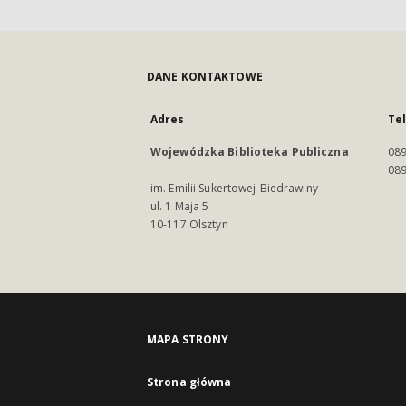
DANE KONTAKTOWE
Adres
Te
Wojewódzka Biblioteka Publiczna
089
089
im. Emilii Sukertowej-Biedrawiny
ul. 1 Maja 5
10-117 Olsztyn
MAPA STRONY
Strona główna