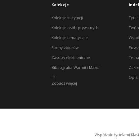
Kolekcje
Inde
Kolekcje instytucji
Tytuł
Kolekcje osób prywatnych
Twór
Kolekcje tematyczne
Wspó
Formy zbiorów
Powią
Zasoby elektroniczne
Tema
Bibliografia Warmii i Mazur
Zakr
...
Opis
Zobacz więcej
Współzałożycielami Klas