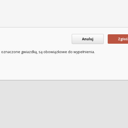
Anuluj
Zgłoś
a oznaczone gwiazdką, są obowiązkowe do wypełnienia.