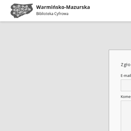
Zgło
E-mail
Kome