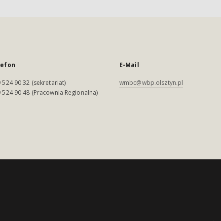
lefon
E-Mail
 524 90 32 (sekretariat)
wmbc@wbp.olsztyn.pl
 524 90 48 (Pracownia Regionalna)