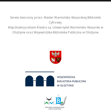
Serwis tworzony przez: Klaster Warmińsko-Mazurskiej Biblioteki
Cyfrowej.
Współzałożycielami Klastra są: Uniwersytet Warmińsko-Mazurski w
Olsztynie oraz Wojewódzka Biblioteka Publiczna w Olsztynie