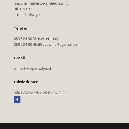
im. Emilii Sukertowej-Biedrawiny
ul. 1 Maja 5
10-117 Olsztyn
Telefon
089 524 90 32 (sekretariat)
089 524 90 48 (Pracownia Regionalna)
E-Mail
wmbc@wbp.olsztyn.pl
Odwiedź nas!
https://www.wbp.olsztyn.pl/