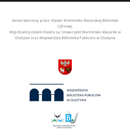
Serwis tworzony przez: Klaster Warmińsko-Mazurskiej Biblioteki
Cyfrowej.
Współzałożycielami Klastra są: Uniwersytet Warmińsko-Mazurski w
Olsztynie oraz Wojewódzka Biblioteka Publiczna w Olsztynie