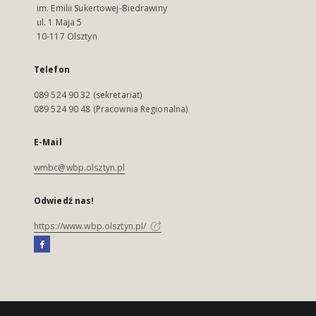
im. Emilii Sukertowej-Biedrawiny
ul. 1 Maja 5
10-117 Olsztyn
Telefon
089 524 90 32 (sekretariat)
089 524 90 48 (Pracownia Regionalna)
E-Mail
wmbc@wbp.olsztyn.pl
Odwiedź nas!
https://www.wbp.olsztyn.pl/