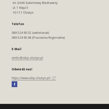
im. Emilii Sukertowej-Biedrawiny
ul. 1 Maja 5
10-117 Olsztyn
Telefon
089 524 90 32 (sekretariat)
089 524 90 48 (Pracownia Regionalna)
E-Mail
wmbc@wbp.olsztyn.pl
Odwiedź nas!
https://www.wbp.olsztyn.pl/