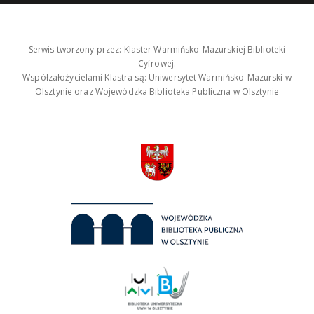
Serwis tworzony przez: Klaster Warmińsko-Mazurskiej Biblioteki
Cyfrowej.
Współzałożycielami Klastra są: Uniwersytet Warmińsko-Mazurski w
Olsztynie oraz Wojewódzka Biblioteka Publiczna w Olsztynie