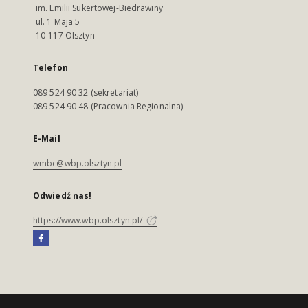
im. Emilii Sukertowej-Biedrawiny
ul. 1 Maja 5
10-117 Olsztyn
Telefon
089 524 90 32 (sekretariat)
089 524 90 48 (Pracownia Regionalna)
E-Mail
wmbc@wbp.olsztyn.pl
Odwiedź nas!
https://www.wbp.olsztyn.pl/