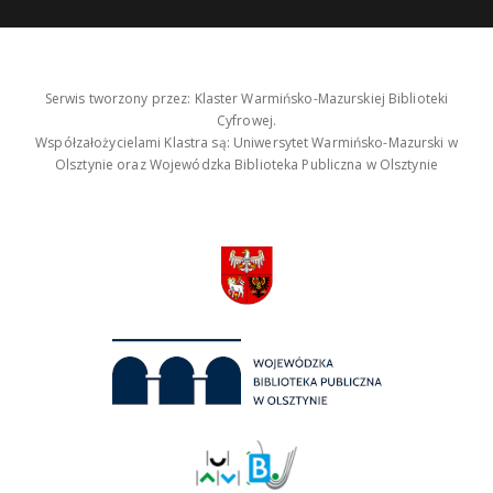
Serwis tworzony przez: Klaster Warmińsko-Mazurskiej Biblioteki
Cyfrowej.
Współzałożycielami Klastra są: Uniwersytet Warmińsko-Mazurski w
Olsztynie oraz Wojewódzka Biblioteka Publiczna w Olsztynie