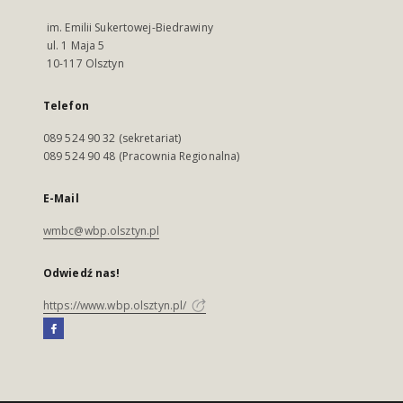
im. Emilii Sukertowej-Biedrawiny
ul. 1 Maja 5
10-117 Olsztyn
Telefon
089 524 90 32 (sekretariat)
089 524 90 48 (Pracownia Regionalna)
E-Mail
wmbc@wbp.olsztyn.pl
Odwiedź nas!
https://www.wbp.olsztyn.pl/