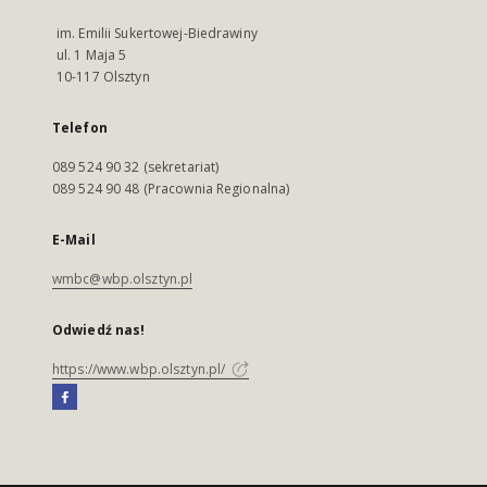
im. Emilii Sukertowej-Biedrawiny
ul. 1 Maja 5
10-117 Olsztyn
Telefon
089 524 90 32 (sekretariat)
089 524 90 48 (Pracownia Regionalna)
E-Mail
wmbc@wbp.olsztyn.pl
Odwiedź nas!
https://www.wbp.olsztyn.pl/