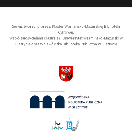
Serwis tworzony przez: Klaster Warmińsko-Mazurskiej Biblioteki
Cyfrowej.
Współzałożycielami Klastra są: Uniwersytet Warmińsko-Mazurski w
Olsztynie oraz Wojewódzka Biblioteka Publiczna w Olsztynie