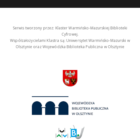
Serwis tworzony przez: Klaster Warmińsko-Mazurskiej Biblioteki
Cyfrowej.
Współzałożycielami Klastra są: Uniwersytet Warmińsko-Mazurski w
Olsztynie oraz Wojewódzka Biblioteka Publiczna w Olsztynie