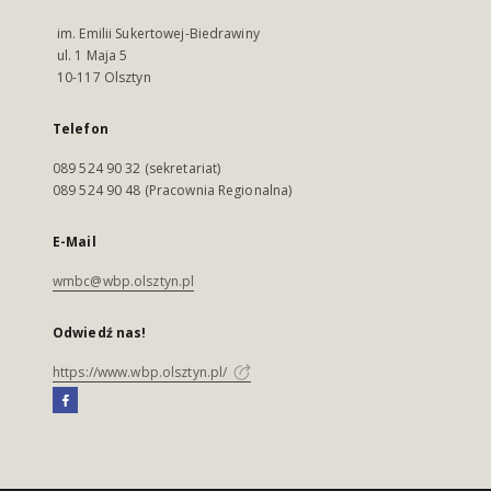
im. Emilii Sukertowej-Biedrawiny
ul. 1 Maja 5
10-117 Olsztyn
Telefon
089 524 90 32 (sekretariat)
089 524 90 48 (Pracownia Regionalna)
E-Mail
wmbc@wbp.olsztyn.pl
Odwiedź nas!
https://www.wbp.olsztyn.pl/