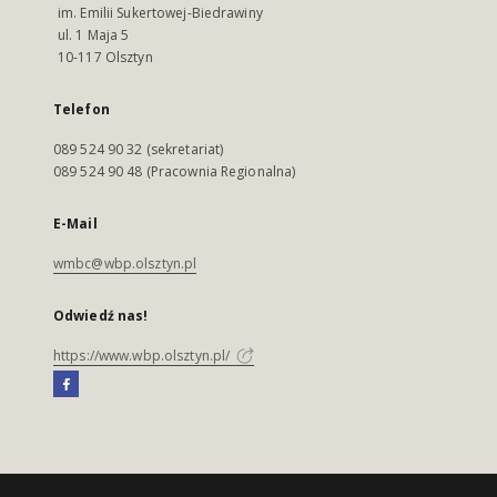
im. Emilii Sukertowej-Biedrawiny
ul. 1 Maja 5
10-117 Olsztyn
Telefon
089 524 90 32 (sekretariat)
089 524 90 48 (Pracownia Regionalna)
E-Mail
wmbc@wbp.olsztyn.pl
Odwiedź nas!
https://www.wbp.olsztyn.pl/