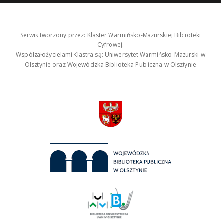
Serwis tworzony przez: Klaster Warmińsko-Mazurskiej Biblioteki
Cyfrowej.
Współzałożycielami Klastra są: Uniwersytet Warmińsko-Mazurski w
Olsztynie oraz Wojewódzka Biblioteka Publiczna w Olsztynie