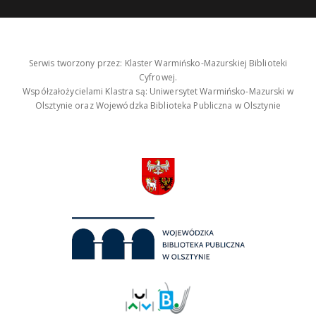
Serwis tworzony przez: Klaster Warmińsko-Mazurskiej Biblioteki
Cyfrowej.
Współzałożycielami Klastra są: Uniwersytet Warmińsko-Mazurski w
Olsztynie oraz Wojewódzka Biblioteka Publiczna w Olsztynie