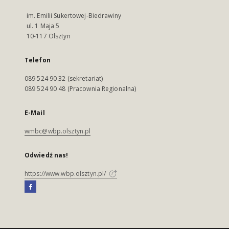
im. Emilii Sukertowej-Biedrawiny
ul. 1 Maja 5
10-117 Olsztyn
Telefon
089 524 90 32 (sekretariat)
089 524 90 48 (Pracownia Regionalna)
E-Mail
wmbc@wbp.olsztyn.pl
Odwiedź nas!
https://www.wbp.olsztyn.pl/