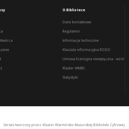
ksy
O Bibliotece
Dane kontaktowe
ca
Regulamin
łtwórca
Informacje techniczne
zanie
Klauzula informacyjna RODO
t
Umowa licencyjna niewyłączna - wzór
es
Klaster WMBC
Statystyki
Serwis tworzony przez: Klaster Warmińsko-Mazurskiej Biblioteki Cyfrowej.