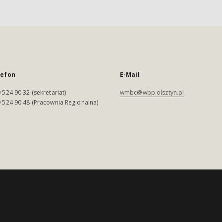
lefon
E-Mail
 524 90 32 (sekretariat)
wmbc@wbp.olsztyn.pl
 524 90 48 (Pracownia Regionalna)