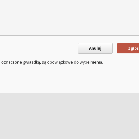
Anuluj
Zgłoś
a oznaczone gwiazdką, są obowiązkowe do wypełnienia.