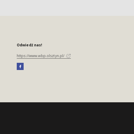
Odwiedź nas!
https://www.wbp.olsztyn.pl/