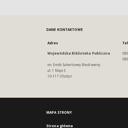
DANE KONTAKTOWE
Adres
Te
Wojewódzka Biblioteka Publiczna
089
089
im. Emilii Sukertowej-Biedrawiny
ul. 1 Maja 5
10-117 Olsztyn
MAPA STRONY
Strona główna