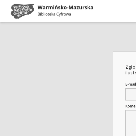
Zgło
ilus
E-mail
Kome