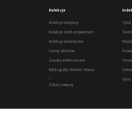
Kolekcje
Inde
Kolekcje instytucji
Tytuł
Kolekcje osób prywatnych
Twór
Kolekcje tematyczne
Wspó
Formy zbiorów
Powią
Zasoby elektroniczne
Tema
Bibliografia Warmii i Mazur
Zakr
...
Opis
Zobacz więcej