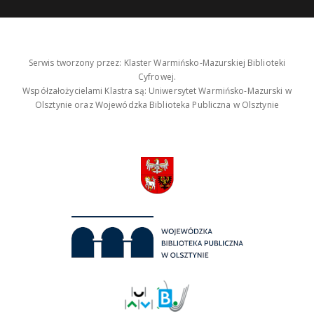
Serwis tworzony przez: Klaster Warmińsko-Mazurskiej Biblioteki
Cyfrowej.
Współzałożycielami Klastra są: Uniwersytet Warmińsko-Mazurski w
Olsztynie oraz Wojewódzka Biblioteka Publiczna w Olsztynie