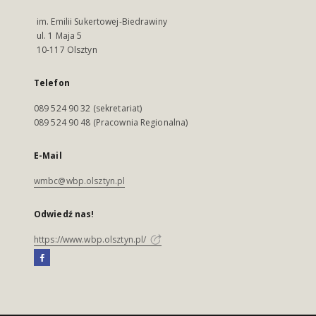
im. Emilii Sukertowej-Biedrawiny
ul. 1 Maja 5
10-117 Olsztyn
Telefon
089 524 90 32 (sekretariat)
089 524 90 48 (Pracownia Regionalna)
E-Mail
wmbc@wbp.olsztyn.pl
Odwiedź nas!
https://www.wbp.olsztyn.pl/