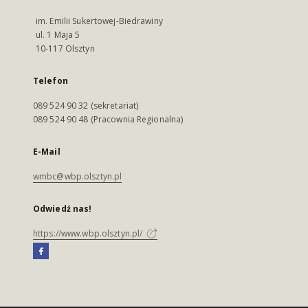
im. Emilii Sukertowej-Biedrawiny
ul. 1 Maja 5
10-117 Olsztyn
Telefon
089 524 90 32 (sekretariat)
089 524 90 48 (Pracownia Regionalna)
E-Mail
wmbc@wbp.olsztyn.pl
Odwiedź nas!
https://www.wbp.olsztyn.pl/