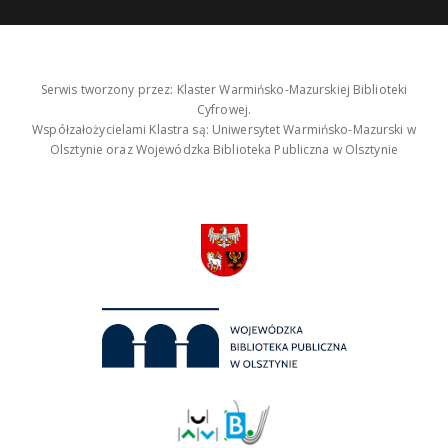
Serwis tworzony przez: Klaster Warmińsko-Mazurskiej Biblioteki
Cyfrowej.
Współzałożycielami Klastra są: Uniwersytet Warmińsko-Mazurski w
Olsztynie oraz Wojewódzka Biblioteka Publiczna w Olsztynie