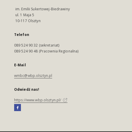
im. Emilii Sukertowej-Biedrawiny
ul. 1 Maja 5
10-117 Olsztyn
Telefon
089 524 90 32 (sekretariat)
089 524 90 48 (Pracownia Regionalna)
E-Mail
wmbc@wbp.olsztyn.pl
Odwiedź nas!
https://www.wbp.olsztyn.pl/