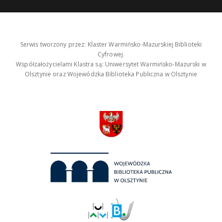
Serwis tworzony przez: Klaster Warmińsko-Mazurskiej Biblioteki
Cyfrowej.
Współzałożycielami Klastra są: Uniwersytet Warmińsko-Mazurski w
Olsztynie oraz Wojewódzka Biblioteka Publiczna w Olsztynie