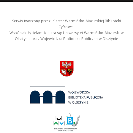
Serwis tworzony przez: Klaster Warmińsko-Mazurskiej Biblioteki
Cyfrowej.
Współzałożycielami Klastra są: Uniwersytet Warmińsko-Mazurski w
Olsztynie oraz Wojewódzka Biblioteka Publiczna w Olsztynie