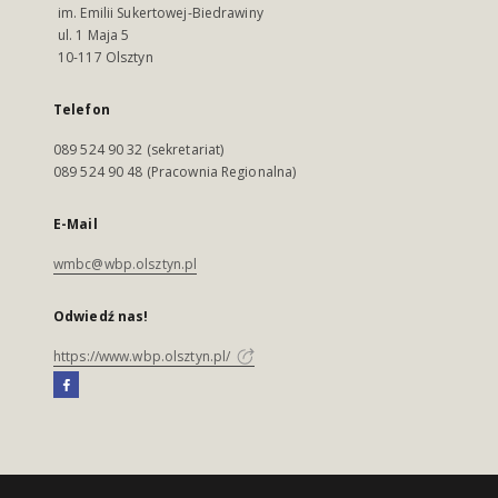
im. Emilii Sukertowej-Biedrawiny
ul. 1 Maja 5
10-117 Olsztyn
Telefon
089 524 90 32 (sekretariat)
089 524 90 48 (Pracownia Regionalna)
E-Mail
wmbc@wbp.olsztyn.pl
Odwiedź nas!
https://www.wbp.olsztyn.pl/