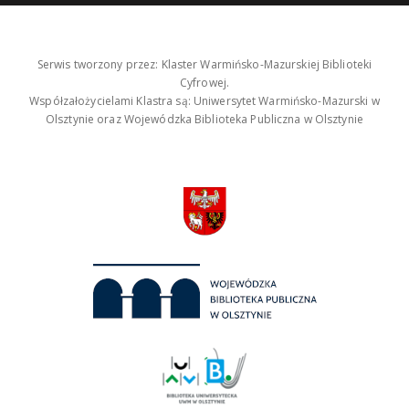
Serwis tworzony przez: Klaster Warmińsko-Mazurskiej Biblioteki
Cyfrowej.
Współzałożycielami Klastra są: Uniwersytet Warmińsko-Mazurski w
Olsztynie oraz Wojewódzka Biblioteka Publiczna w Olsztynie