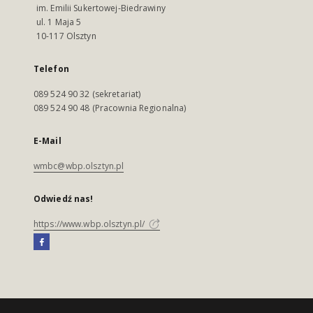
im. Emilii Sukertowej-Biedrawiny
ul. 1 Maja 5
10-117 Olsztyn
Telefon
089 524 90 32 (sekretariat)
089 524 90 48 (Pracownia Regionalna)
E-Mail
wmbc@wbp.olsztyn.pl
Odwiedź nas!
https://www.wbp.olsztyn.pl/