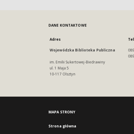
DANE KONTAKTOWE
Adres
Te
Wojewódzka Biblioteka Publiczna
089
089
im. Emilii Sukertowej-Biedrawiny
ul. 1 Maja 5
10-117 Olsztyn
MAPA STRONY
Strona główna