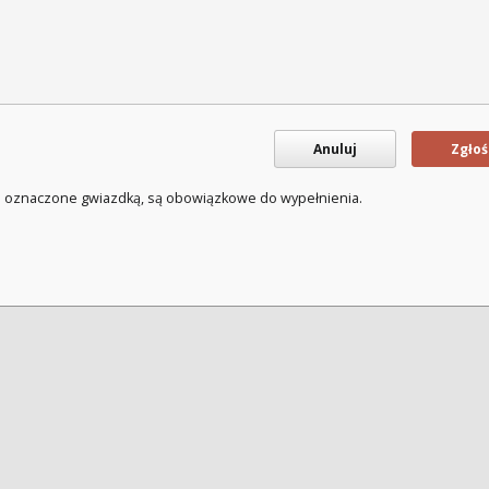
Anuluj
Zgłoś
a oznaczone gwiazdką, są obowiązkowe do wypełnienia.