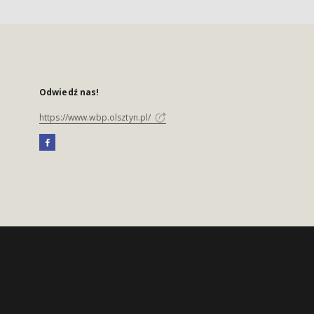
Odwiedź nas!
https://www.wbp.olsztyn.pl/