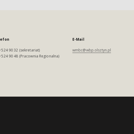
lefon
E-Mail
 524 90 32 (sekretariat)
wmbc@wbp.olsztyn.pl
 524 90 48 (Pracownia Regionalna)