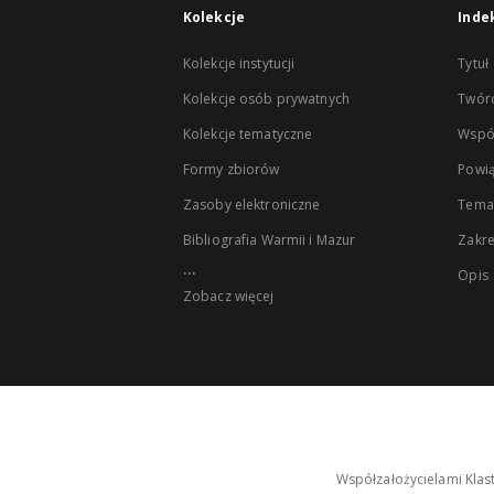
Kolekcje
Inde
Kolekcje instytucji
Tytuł
Kolekcje osób prywatnych
Twór
Kolekcje tematyczne
Wspó
Formy zbiorów
Powią
Zasoby elektroniczne
Tema
Bibliografia Warmii i Mazur
Zakr
...
Opis
Zobacz więcej
Współzałożycielami Klas