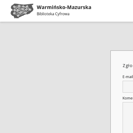
Zgło
E-mail
Kome