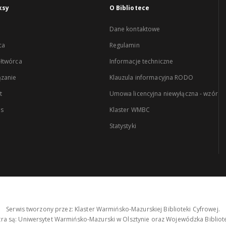
ksy
O Bibliotece
Dane kontaktowe
ca
Regulamin
łtwórca
Informacje techniczne
zanie
Klauzula informacyjna RODO
t
Umowa licencyjna niewyłączna - wzór
es
Klaster WMBC
Statystyki
Serwis tworzony przez: Klaster Warmińsko-Mazurskiej Biblioteki Cyfrowej.
tra są: Uniwersytet Warmińsko-Mazurski w Olsztynie oraz Wojewódzka Bibliote