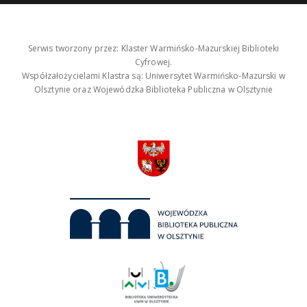
Serwis tworzony przez: Klaster Warmińsko-Mazurskiej Biblioteki
Cyfrowej.
Współzałożycielami Klastra są: Uniwersytet Warmińsko-Mazurski w
Olsztynie oraz Wojewódzka Biblioteka Publiczna w Olsztynie