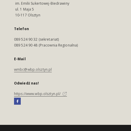
im. Emilii Sukertowej-Biedrawiny
ul. 1 Maja 5
10-117 Olsztyn
Telefon
089 524 90 32 (sekretariat)
089 524 90 48 (Pracownia Regionalna)
E-Mail
wmbc@wbp.olsztyn.pl
Odwiedź nas!
https://www.wbp.olsztyn.pl/