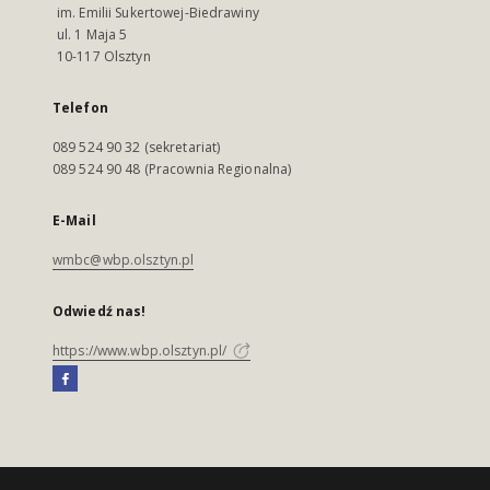
im. Emilii Sukertowej-Biedrawiny
ul. 1 Maja 5
10-117 Olsztyn
Telefon
089 524 90 32 (sekretariat)
089 524 90 48 (Pracownia Regionalna)
E-Mail
wmbc@wbp.olsztyn.pl
Odwiedź nas!
https://www.wbp.olsztyn.pl/