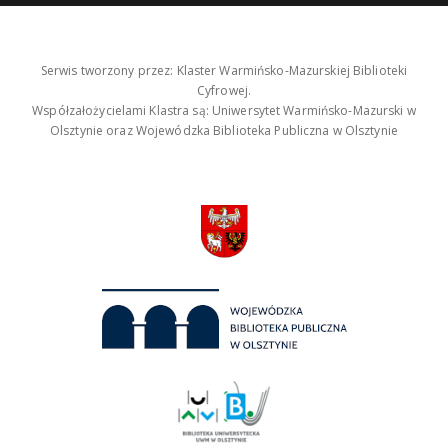
Serwis tworzony przez: Klaster Warmińsko-Mazurskiej Biblioteki
Cyfrowej.
Współzałożycielami Klastra są: Uniwersytet Warmińsko-Mazurski w
Olsztynie oraz Wojewódzka Biblioteka Publiczna w Olsztynie