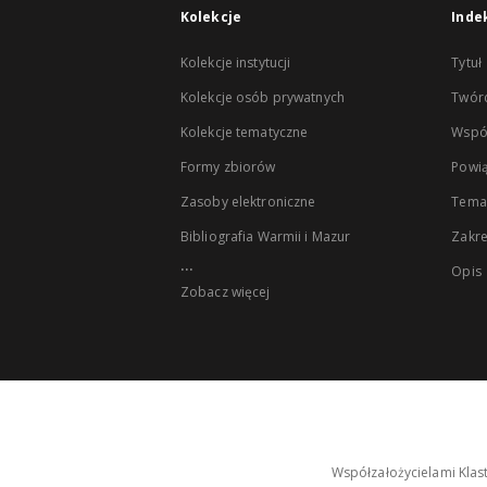
Kolekcje
Inde
Kolekcje instytucji
Tytuł
Kolekcje osób prywatnych
Twór
Kolekcje tematyczne
Wspó
Formy zbiorów
Powią
Zasoby elektroniczne
Tema
Bibliografia Warmii i Mazur
Zakr
...
Opis
Zobacz więcej
Współzałożycielami Klas