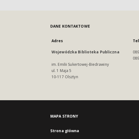
DANE KONTAKTOWE
Adres
Te
Wojewódzka Biblioteka Publiczna
089
089
im. Emilii Sukertowej-Biedrawiny
ul. 1 Maja 5
10-117 Olsztyn
MAPA STRONY
Strona główna