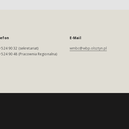
lefon
E-Mail
 524 90 32 (sekretariat)
wmbc@wbp.olsztyn.pl
 524 90 48 (Pracownia Regionalna)