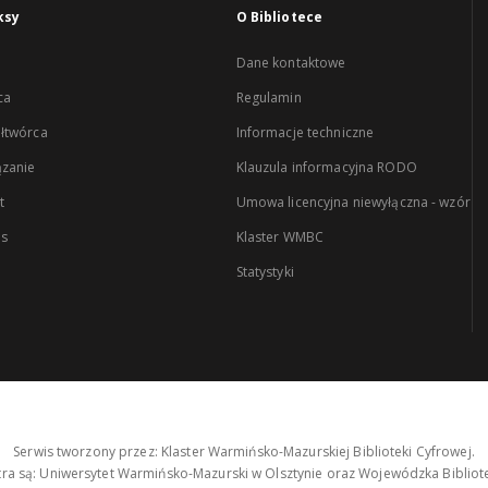
ksy
O Bibliotece
Dane kontaktowe
ca
Regulamin
łtwórca
Informacje techniczne
zanie
Klauzula informacyjna RODO
t
Umowa licencyjna niewyłączna - wzór
es
Klaster WMBC
Statystyki
Serwis tworzony przez: Klaster Warmińsko-Mazurskiej Biblioteki Cyfrowej.
tra są: Uniwersytet Warmińsko-Mazurski w Olsztynie oraz Wojewódzka Bibliote