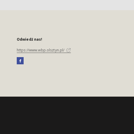
Odwiedź nas!
https://www.wbp.olsztyn.pl/