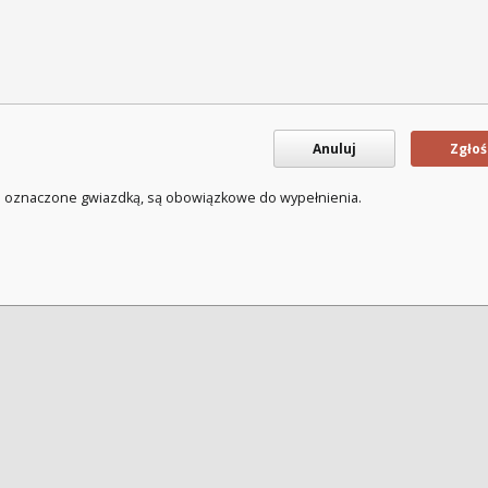
Anuluj
Zgłoś
a oznaczone gwiazdką, są obowiązkowe do wypełnienia.