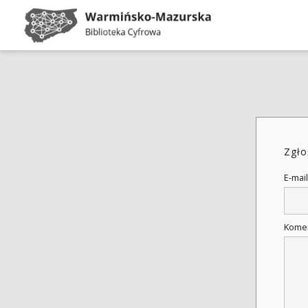
Zgło
E-mail
Kome