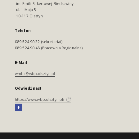
im. Emilii Sukertowej-Biedrawiny
ul. 1 Maja 5
10-117 Olsztyn
Telefon
089 524 90 32 (sekretariat)
089 524 90 48 (Pracownia Regionalna)
E-Mail
wmbc@wbp.olsztyn.pl
Odwiedź nas!
https://www.wbp.olsztyn.pl/