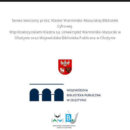
Serwis tworzony przez: Klaster Warmińsko-Mazurskiej Biblioteki
Cyfrowej.
Współzałożycielami Klastra są: Uniwersytet Warmińsko-Mazurski w
Olsztynie oraz Wojewódzka Biblioteka Publiczna w Olsztynie