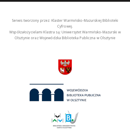
Serwis tworzony przez: Klaster Warmińsko-Mazurskiej Biblioteki
Cyfrowej.
Współzałożycielami Klastra są: Uniwersytet Warmińsko-Mazurski w
Olsztynie oraz Wojewódzka Biblioteka Publiczna w Olsztynie