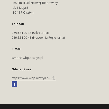
im. Emilii Sukertowej-Biedrawiny
ul. 1 Maja 5
10-117 Olsztyn
Telefon
089 524 90 32 (sekretariat)
089 524 90 48 (Pracownia Regionalna)
E-Mail
wmbc@wbp.olsztyn.pl
Odwiedź nas!
https://www.wbp.olsztyn.pl/