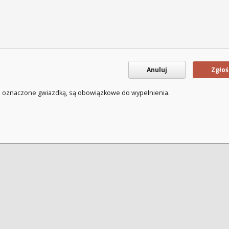
Anuluj
Zgłoś
a oznaczone gwiazdką, są obowiązkowe do wypełnienia.