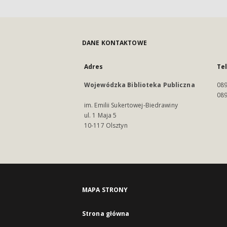
DANE KONTAKTOWE
Adres
Te
Wojewódzka Biblioteka Publiczna
089
089
im. Emilii Sukertowej-Biedrawiny
ul. 1 Maja 5
10-117 Olsztyn
MAPA STRONY
Strona główna