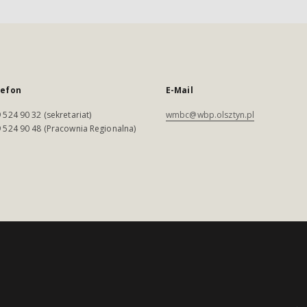
lefon
E-Mail
 524 90 32 (sekretariat)
wmbc@wbp.olsztyn.pl
 524 90 48 (Pracownia Regionalna)