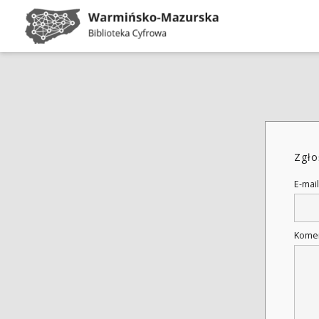
Zgło
E-mail
Kome