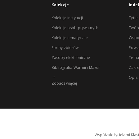
Kolekcje
Inde
Kolekcje instytucji
Tytuł
Kolekcje osób prywatnych
Twór
Kolekcje tematyczne
Wspó
Formy zbiorów
Powią
Zasoby elektroniczne
Tema
Bibliografia Warmii i Mazur
Zakr
...
Opis
Zobacz więcej
Współzałożycielami Klas