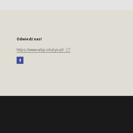
Odwiedź nas!
https://www.wbp.olsztyn.pl/