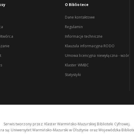
ksy
O Bibliotece
Dane kontaktowe
ca
Regulamin
łtwórca
Informacje techniczne
zanie
Klauzula informacyjna RODO
t
Umowa licencyjna niewyłączna - wzór
es
Klaster WMBC
Statystyki
Serwis tworzony przez: Klaster Warmińsko-Mazurskiej Biblioteki Cyfrowej.
tra są: Uniwersytet Warmińsko-Mazurski w Olsztynie oraz Wojewódzka Bibliote