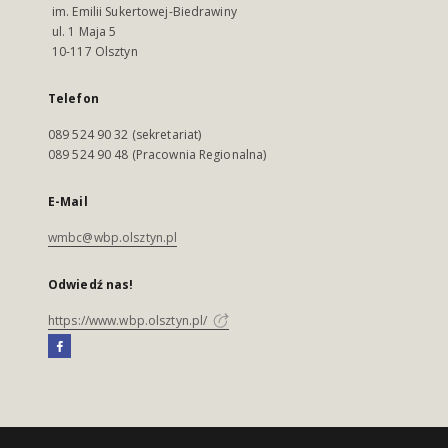
im. Emilii Sukertowej-Biedrawiny
ul. 1 Maja 5
10-117 Olsztyn
Telefon
089 524 90 32 (sekretariat)
089 524 90 48 (Pracownia Regionalna)
E-Mail
wmbc@wbp.olsztyn.pl
Odwiedź nas!
https://www.wbp.olsztyn.pl/