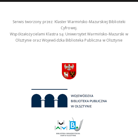
Serwis tworzony przez: Klaster Warmińsko-Mazurskiej Biblioteki
Cyfrowej.
Współzałożycielami Klastra są: Uniwersytet Warmińsko-Mazurski w
Olsztynie oraz Wojewódzka Biblioteka Publiczna w Olsztynie