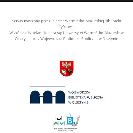
Serwis tworzony przez: Klaster Warmińsko-Mazurskiej Biblioteki
Cyfrowej.
Współzałożycielami Klastra są: Uniwersytet Warmińsko-Mazurski w
Olsztynie oraz Wojewódzka Biblioteka Publiczna w Olsztynie