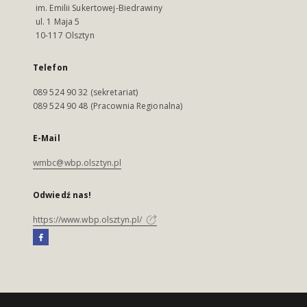
im. Emilii Sukertowej-Biedrawiny
ul. 1 Maja 5
10-117 Olsztyn
Telefon
089 524 90 32 (sekretariat)
089 524 90 48 (Pracownia Regionalna)
E-Mail
wmbc@wbp.olsztyn.pl
Odwiedź nas!
https://www.wbp.olsztyn.pl/