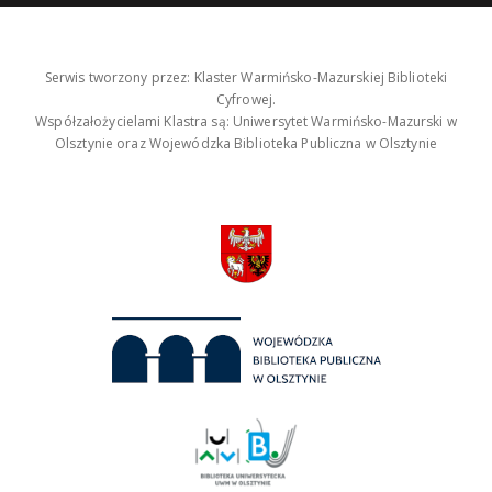
Serwis tworzony przez: Klaster Warmińsko-Mazurskiej Biblioteki
Cyfrowej.
Współzałożycielami Klastra są: Uniwersytet Warmińsko-Mazurski w
Olsztynie oraz Wojewódzka Biblioteka Publiczna w Olsztynie