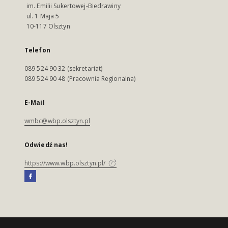
im. Emilii Sukertowej-Biedrawiny
ul. 1 Maja 5
10-117 Olsztyn
Telefon
089 524 90 32 (sekretariat)
089 524 90 48 (Pracownia Regionalna)
E-Mail
wmbc@wbp.olsztyn.pl
Odwiedź nas!
https://www.wbp.olsztyn.pl/