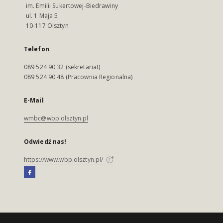
im. Emilii Sukertowej-Biedrawiny
ul. 1 Maja 5
10-117 Olsztyn
Telefon
089 524 90 32 (sekretariat)
089 524 90 48 (Pracownia Regionalna)
E-Mail
wmbc@wbp.olsztyn.pl
Odwiedź nas!
https://www.wbp.olsztyn.pl/