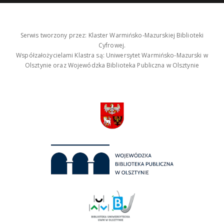
Serwis tworzony przez: Klaster Warmińsko-Mazurskiej Biblioteki
Cyfrowej.
Współzałożycielami Klastra są: Uniwersytet Warmińsko-Mazurski w
Olsztynie oraz Wojewódzka Biblioteka Publiczna w Olsztynie