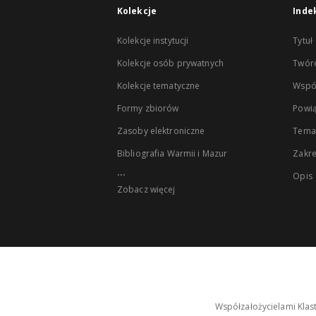
Kolekcje
Inde
Kolekcje instytucji
Tytuł
Kolekcje osób prywatnych
Twór
Kolekcje tematyczne
Wspó
Formy zbiorów
Powią
Zasoby elektroniczne
Tema
Bibliografia Warmii i Mazur
Zakr
...
Opis
Zobacz więcej
Współzałożycielami Klas