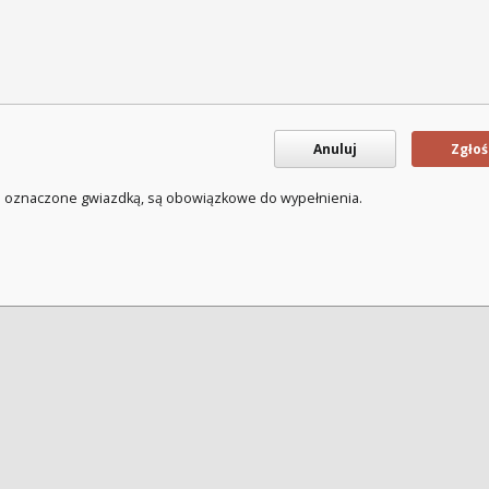
Anuluj
Zgłoś
a oznaczone gwiazdką, są obowiązkowe do wypełnienia.