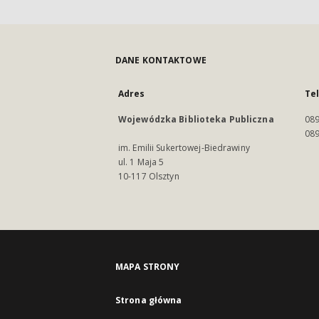
DANE KONTAKTOWE
Adres
Te
Wojewódzka Biblioteka Publiczna
089
089
im. Emilii Sukertowej-Biedrawiny
ul. 1 Maja 5
10-117 Olsztyn
MAPA STRONY
Strona główna