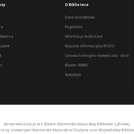
ksy
O Bibliotece
Dane kontaktowe
ca
Regulamin
łtwórca
Informacje techniczne
zanie
Klauzula informacyjna RODO
t
Umowa licencyjna niewyłączna - wzór
es
Klaster WMBC
Statystyki
Serwis tworzony przez: Klaster Warmińsko-Mazurskiej Biblioteki Cyfrowej.
tra są: Uniwersytet Warmińsko-Mazurski w Olsztynie oraz Wojewódzka Bibliote