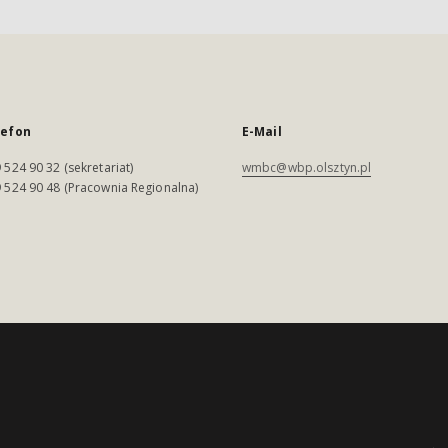
lefon
E-Mail
 524 90 32 (sekretariat)
wmbc@wbp.olsztyn.pl
 524 90 48 (Pracownia Regionalna)