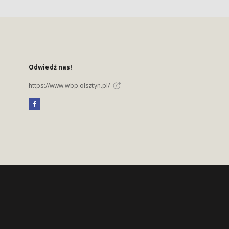
Odwiedź nas!
https://www.wbp.olsztyn.pl/