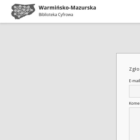
Zgło
E-mail
Kome