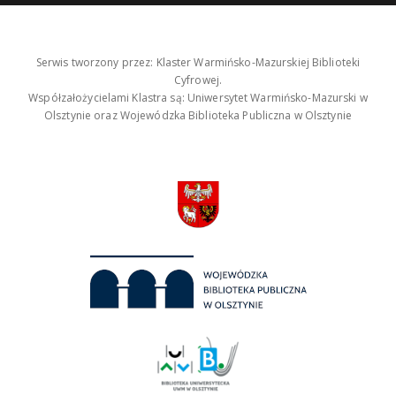
Serwis tworzony przez: Klaster Warmińsko-Mazurskiej Biblioteki
Cyfrowej.
Współzałożycielami Klastra są: Uniwersytet Warmińsko-Mazurski w
Olsztynie oraz Wojewódzka Biblioteka Publiczna w Olsztynie