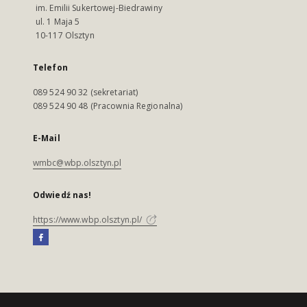
im. Emilii Sukertowej-Biedrawiny
ul. 1 Maja 5
10-117 Olsztyn
Telefon
089 524 90 32 (sekretariat)
089 524 90 48 (Pracownia Regionalna)
E-Mail
wmbc@wbp.olsztyn.pl
Odwiedź nas!
https://www.wbp.olsztyn.pl/